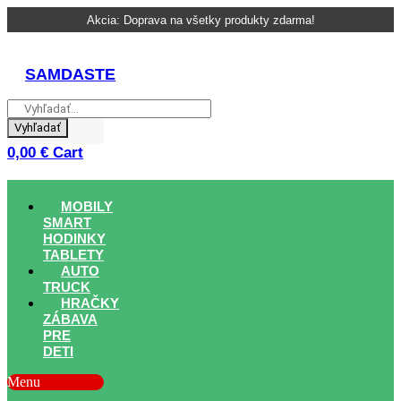
Skip
Akcia: Doprava na všetky produkty zdarma!
to
content
SAMDASTE
Vyhľadať
0,00
€
Cart
MOBILY
SMART
HODINKY
TABLETY
AUTO
TRUCK
HRAČKY
ZÁBAVA
PRE
DETI
Menu