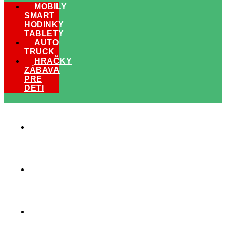
MOBILY
SMART
HODINKY
TABLETY
AUTO
TRUCK
HRAČKY
ZÁBAVA
PRE
DETI
MOBILY
SMART
HODINKY
TABLETY
HRAČKY
ZÁBAVA
PRE
DETI
AUTO
TRUCK