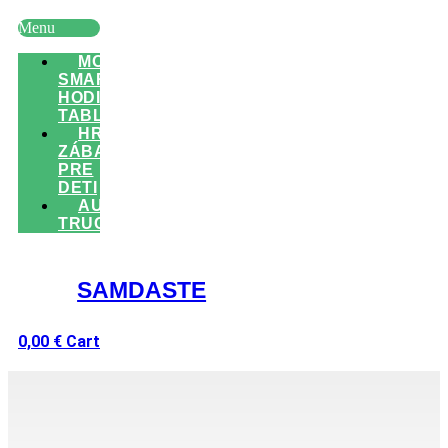
Menu
MOBILY
SMART
HODINKY
TABLETY
HRAČKY
ZÁBAVA
PRE
DETI
AUTO
TRUCK
SAMDASTE
0,00
€
Cart