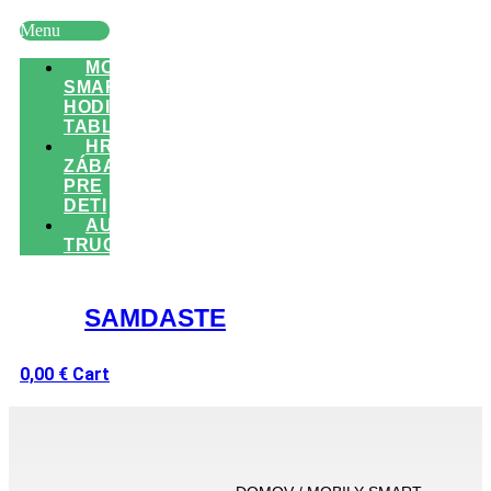
Menu
MOBILY
SMART
HODINKY
TABLETY
HRAČKY
ZÁBAVA
PRE
DETI
AUTO
TRUCK
SAMDASTE
0,00
€
Cart