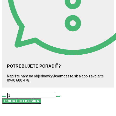
POTREBUJETE PORADIŤ?
Napíšte nám na
objednavky@samdaste.sk
alebo zavolajte
0940 600 478
množstvo
DECREASE
INCREASE
Ochranné
PRIDAŤ DO KOŠÍKA
QUANTITY
QUANTITY
sklo
na
Samsung