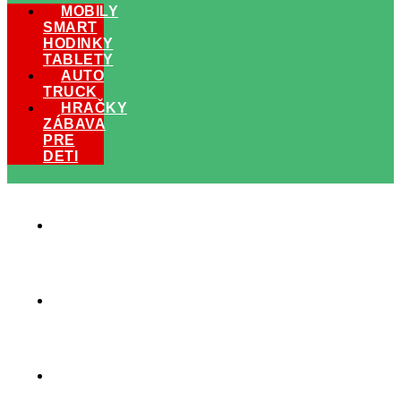
MOBILY
SMART
HODINKY
TABLETY
AUTO
TRUCK
HRAČKY
ZÁBAVA
PRE
DETI
MOBILY
SMART
HODINKY
TABLETY
HRAČKY
ZÁBAVA
PRE
DETI
AUTO
TRUCK