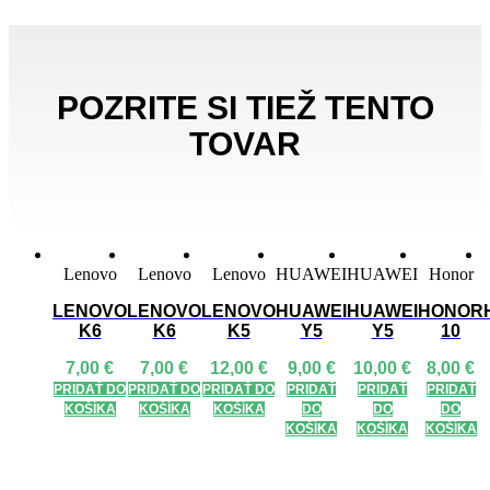
s21
POZRITE SI TIEŽ TENTO
TOVAR
Lenovo
Lenovo
Lenovo
HUAWEI
HUAWEI
Honor
LENOVO
LENOVO
LENOVO
HUAWEI
HUAWEI
HONOR
K6
K6
K5
Y5
Y5
10
7,00
€
7,00
€
12,00
€
9,00
€
10,00
€
8,00
€
PRIDAŤ DO
PRIDAŤ DO
PRIDAŤ DO
PRIDAŤ
PRIDAŤ
PRIDAŤ
KOŠÍKA
KOŠÍKA
KOŠÍKA
DO
DO
DO
KOŠÍKA
KOŠÍKA
KOŠÍKA