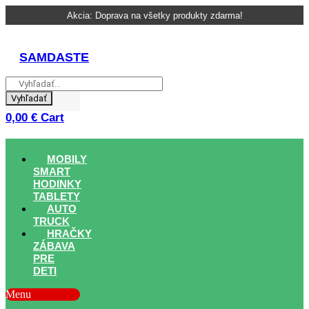
Skip
Akcia: Doprava na všetky produkty zdarma!
to
content
SAMDASTE
Vyhľadať
0,00
€
Cart
MOBILY
SMART
HODINKY
TABLETY
AUTO
TRUCK
HRAČKY
ZÁBAVA
PRE
DETI
Menu