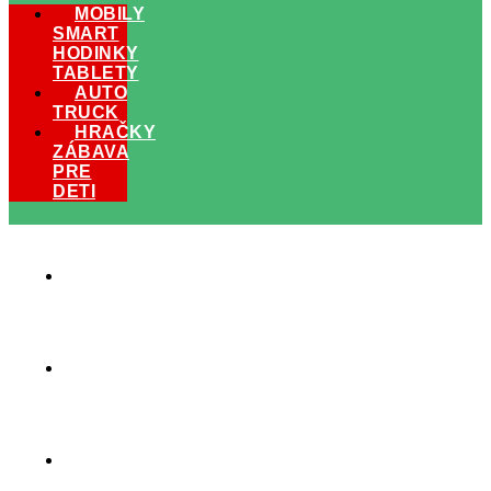
MOBILY
SMART
HODINKY
TABLETY
AUTO
TRUCK
HRAČKY
ZÁBAVA
PRE
DETI
MOBILY
SMART
HODINKY
TABLETY
HRAČKY
ZÁBAVA
PRE
DETI
AUTO
TRUCK