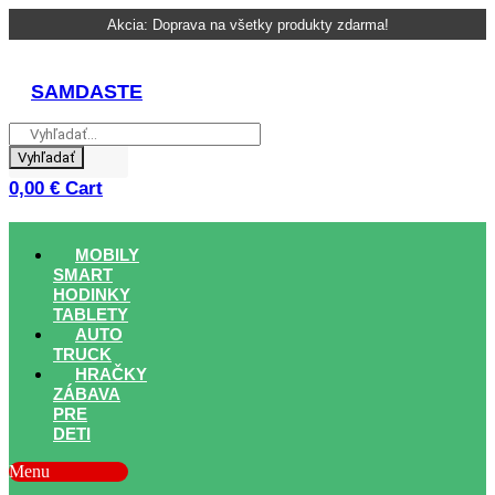
Skip
Akcia: Doprava na všetky produkty zdarma!
to
content
SAMDASTE
Vyhľadať
0,00
€
Cart
MOBILY
SMART
HODINKY
TABLETY
AUTO
TRUCK
HRAČKY
ZÁBAVA
PRE
DETI
Menu