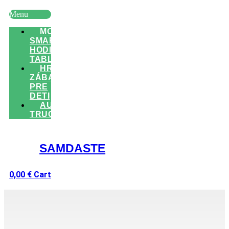
Menu
MOBILY
SMART
HODINKY
TABLETY
HRAČKY
ZÁBAVA
PRE
DETI
AUTO
TRUCK
SAMDASTE
0,00
€
Cart