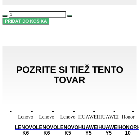
množstvo
DECREASE
INCREASE
Ochranný
PRIDAŤ DO KOŠÍKA
QUANTITY
QUANTITY
silikonovy
obal
na
AirPods
POZRITE SI TIEŽ TENTO
TOVAR
Lenovo
Lenovo
Lenovo
HUAWEI
HUAWEI
Honor
LENOVO
LENOVO
LENOVO
HUAWEI
HUAWEI
HONOR
K6
K6
K5
Y5
Y5
10