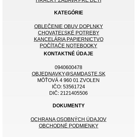
HRAČKY ZÁBAVA PRE DETI
KATEGÓRIE
OBLEČENIE OBUV DOPLNKY
CHOVATEĽSKÉ POTREBY
KANCELÁRIA PAPIERNICTVO
POČÍTAČE NOTEBOOKY
KONTAKTNÉ ÚDAJE
0940600478
OBJEDNAVKY@SAMDASTE.SK
MÔŤOVÁ 4 960 01 ZVOLEN
IČO: 53561724
DIČ: 2121405506
DOKUMENTY
OCHRANA OSOBNÝCH ÚDAJOV
OBCHODNÉ PODMIENKY