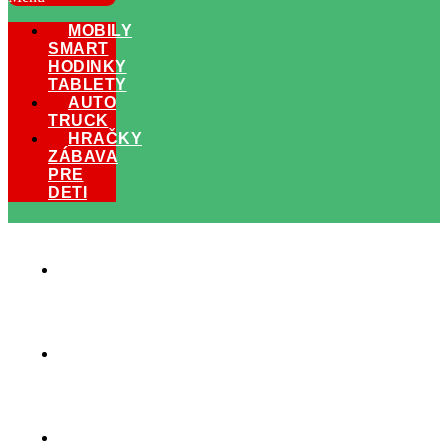
MOBILY
SMART
HODINKY
TABLETY
AUTO
TRUCK
HRAČKY
ZÁBAVA
PRE
DETI
MOBILY
SMART
HODINKY
TABLETY
HRAČKY
ZÁBAVA
PRE
DETI
AUTO