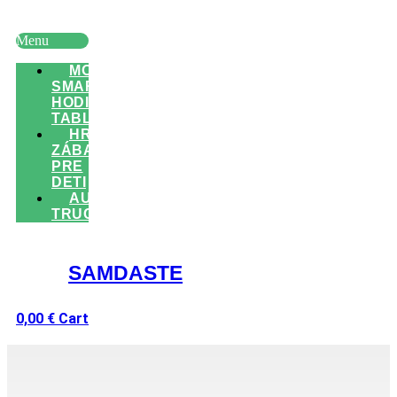
TRUCK
Menu
MOBILY
SMART
HODINKY
TABLETY
HRAČKY
ZÁBAVA
PRE
DETI
AUTO
TRUCK
SAMDASTE
0,00
€
Cart